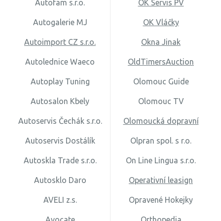
Autofam s.r.o.
OK Servis PV
Autogalerie MJ
OK Vláčky
Autoimport CZ s.r.o.
Okna Jinak
Autolednice Waeco
OldTimersAuction
Autoplay Tuning
Olomouc Guide
Autosalon Kbely
Olomouc TV
Autoservis Čechák s.r.o.
Olomoucká dopravní
Autoservis Dostálík
Olpran spol. s r.o.
Autoskla Trade s.r.o.
On Line Lingua s.r.o.
Autosklo Daro
Operativní leasign
AVELI z.s.
Opravené Hokejky
Avocate
Orthopedia