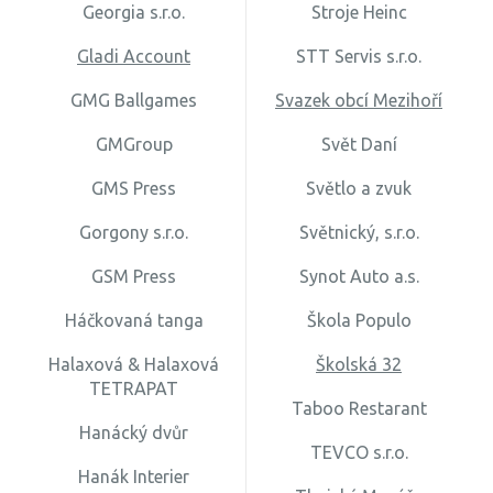
Georgia s.r.o.
Stroje Heinc
Gladi Account
STT Servis s.r.o.
GMG Ballgames
Svazek obcí Mezihoří
GMGroup
Svět Daní
GMS Press
Světlo a zvuk
Gorgony s.r.o.
Světnický, s.r.o.
GSM Press
Synot Auto a.s.
Háčkovaná tanga
Škola Populo
Halaxová & Halaxová
Školská 32
TETRAPAT
Taboo Restarant
Hanácký dvůr
TEVCO s.r.o.
Hanák Interier