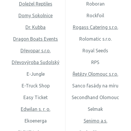
Doležel Reptiles
Roboran
Domy Sokolnice
Rockfoil
Dr. Kubba
Rogass Catering s.r.o.
Dragon Boats Events
Rolomatic s.r.o.
Dřevopar s.r.o.
Royal Seeds
Dřevovýroba Sudolský
RPS
E-Jungle
Řetězy Olomouc s.r.o.
E-Truck Shop
Sanco fasády na míru
Easy Ticket
Secondhand Olomouc
Edwilan s. r. o.
Selmak
Ekoenerga
Senimo a.s.