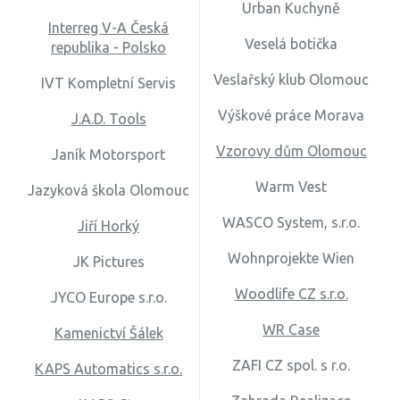
Urban Kuchyně
Interreg V-A Česká
Veselá botička
republika - Polsko
Veslařský klub Olomouc
IVT Kompletní Servis
Výškové práce Morava
J.A.D. Tools
Vzorovy dům Olomouc
Janík Motorsport
Warm Vest
Jazyková škola Olomouc
WASCO System, s.r.o.
Jiří Horký
Wohnprojekte Wien
JK Pictures
Woodlife CZ s.r.o.
JYCO Europe s.r.o.
WR Case
Kamenictví Šálek
ZAFI CZ spol. s r.o.
KAPS Automatics s.r.o.