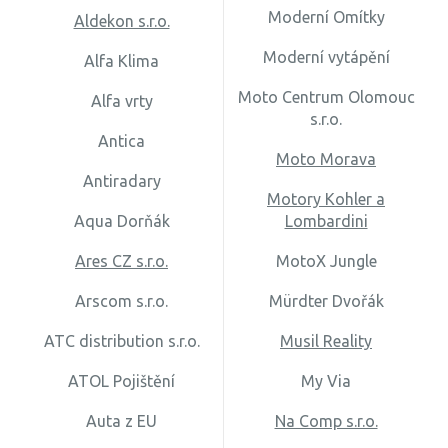
Moderní Omítky
Aldekon s.r.o.
Moderní vytápění
Alfa Klima
Moto Centrum Olomouc
Alfa vrty
s.r.o.
Antica
Moto Morava
Antiradary
Motory Kohler a
Aqua Dorňák
Lombardini
Ares CZ s.r.o.
MotoX Jungle
Arscom s.r.o.
Mürdter Dvořák
ATC distribution s.r.o.
Musil Reality
ATOL Pojištění
My Via
Auta z EU
Na Comp s.r.o.