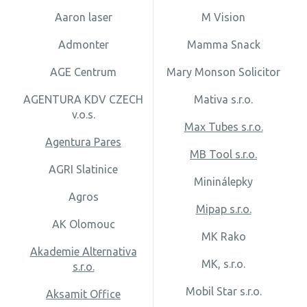
Aaron laser
M Vision
Admonter
Mamma Snack
AGE Centrum
Mary Monson Solicitor
AGENTURA KDV CZECH
Mativa s.r.o.
v.o.s.
Max Tubes s.r.o.
Agentura Pares
MB Tool s.r.o.
AGRI Slatinice
Mininálepky
Agros
Mipap s.r.o.
AK Olomouc
MK Rako
Akademie Alternativa
MK, s.r.o.
s.r.o.
Mobil Star s.r.o.
Aksamit Office