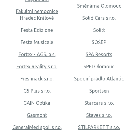
Směnárna Olomouc
Fakultní nemocnice
Hradec Králové
Solid Cars s.r.o.
Festa Edizione
Solitt
Festa Musicale
SOŠEP
Fortex - AGS, a.s.
SPA Resorts
Fortex Reality s.r.o.
SPEI Olomouc
Freshnack s.r.o.
Spodní prádlo Atlantic
G5 Plus s.r.o.
Sportsen
GAIN Optika
Starcars s.r.o.
Gasmont
Staves s.r.o.
GeneralMed spol. s r.o.
STILPARKETT s.r.o.