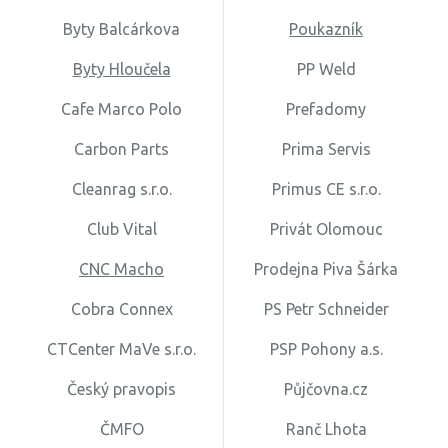
Byty Balcárkova
Poukazník
Byty Hloučela
PP Weld
Cafe Marco Polo
Prefadomy
Carbon Parts
Prima Servis
Cleanrag s.r.o.
Primus CE s.r.o.
Club Vital
Privát Olomouc
CNC Macho
Prodejna Piva Šárka
Cobra Connex
PS Petr Schneider
CTCenter MaVe s.r.o.
PSP Pohony a.s.
Český pravopis
Půjčovna.cz
ČMFO
Ranč Lhota