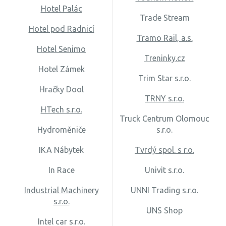
Hotel Palác
Trade Stream
Hotel pod Radnicí
Tramo Rail, a.s.
Hotel Senimo
Treninky.cz
Hotel Zámek
Trim Star s.r.o.
Hračky Dool
TRNY s.r.o.
HTech s.r.o.
Truck Centrum Olomouc
Hydroměniče
s.r.o.
IKA Nábytek
Tvrdý spol. s r.o.
In Race
Univit s.r.o.
Industrial Machinery
UNNI Trading s.r.o.
s.r.o.
UNS Shop
Intel car s.r.o.