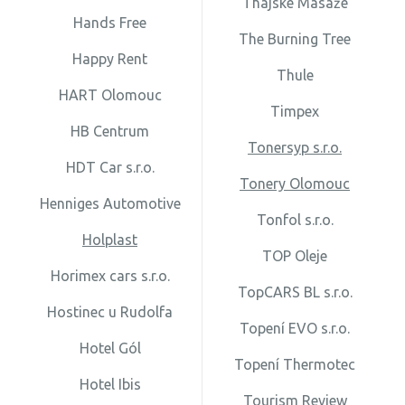
Thajské Masáže
Hands Free
The Burning Tree
Happy Rent
Thule
HART Olomouc
Timpex
HB Centrum
Tonersyp s.r.o.
HDT Car s.r.o.
Tonery Olomouc
Henniges Automotive
Tonfol s.r.o.
Holplast
TOP Oleje
Horimex cars s.r.o.
TopCARS BL s.r.o.
Hostinec u Rudolfa
Topení EVO s.r.o.
Hotel Gól
Topení Thermotec
Hotel Ibis
Tourism Review