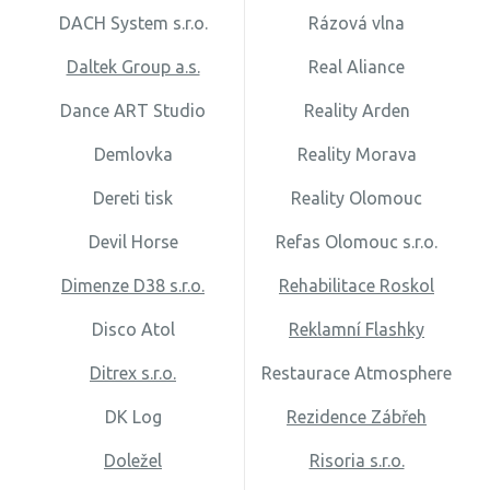
DACH System s.r.o.
Rázová vlna
Daltek Group a.s.
Real Aliance
Dance ART Studio
Reality Arden
Demlovka
Reality Morava
Dereti tisk
Reality Olomouc
Devil Horse
Refas Olomouc s.r.o.
Dimenze D38 s.r.o.
Rehabilitace Roskol
Disco Atol
Reklamní Flashky
Ditrex s.r.o.
Restaurace Atmosphere
DK Log
Rezidence Zábřeh
Doležel
Risoria s.r.o.