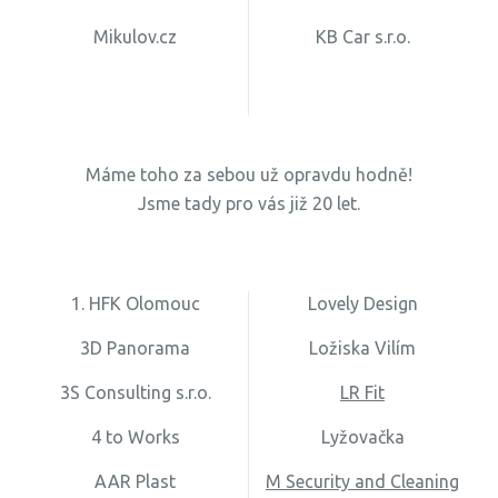
Mikulov.cz
KB Car s.r.o.
Máme toho za sebou už opravdu hodně!
Jsme tady pro vás již 20 let.
1. HFK Olomouc
Lovely Design
3D Panorama
Ložiska Vilím
3S Consulting s.r.o.
LR Fit
4 to Works
Lyžovačka
AAR Plast
M Security and Cleaning