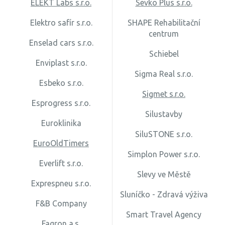
ELEKT Labs s.r.o.
Sevko Plus s.r.o.
Elektro safír s.r.o.
SHAPE Rehabilitační
centrum
Enselad cars s.r.o.
Schiebel
Enviplast s.r.o.
Sigma Real s.r.o.
Esbeko s.r.o.
Sigmet s.r.o.
Esprogress s.r.o.
Silustavby
Euroklinika
SiluSTONE s.r.o.
EuroOldTimers
Simplon Power s.r.o.
Everlift s.r.o.
Slevy ve Městě
Exprespneu s.r.o.
Sluníčko - Zdravá výživa
F&B Company
Smart Travel Agency
Fagron a.s.