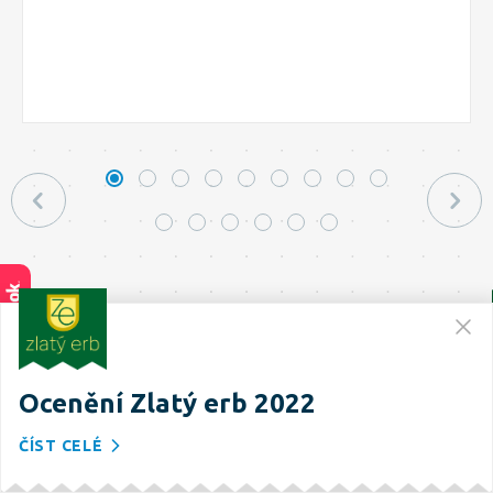
Ozvěte se nám ...
Ocenění Zlatý erb 2022
Líbily se Vám naše práce?
ČÍST CELÉ