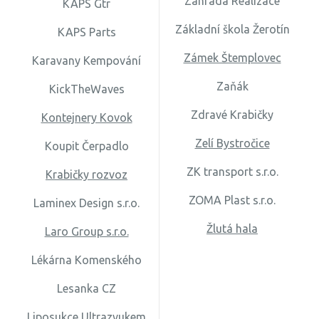
Zahrada Realizace
KAPS Gtr
Základní škola Žerotín
KAPS Parts
Zámek Štemplovec
Karavany Kempování
Zaňák
KickTheWaves
Zdravé Krabičky
Kontejnery Kovok
Zelí Bystročice
Koupit Čerpadlo
ZK transport s.r.o.
Krabičky rozvoz
ZOMA Plast s.r.o.
Laminex Design s.r.o.
Žlutá hala
Laro Group s.r.o.
Lékárna Komenského
Lesanka CZ
Liposukce Ultrazvukem